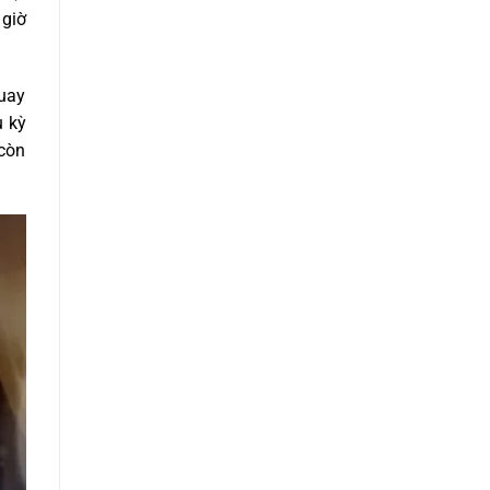
 giờ
quay
u kỳ
 còn