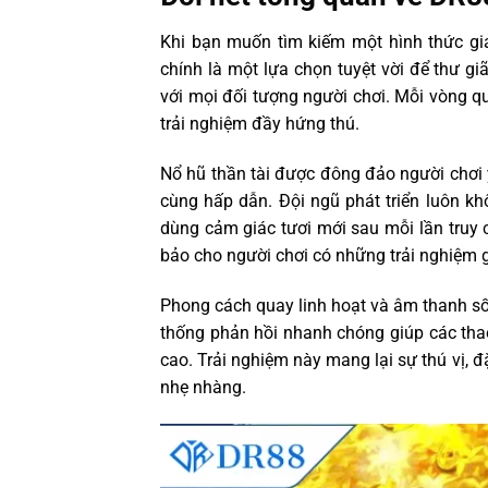
Khi bạn muốn tìm kiếm một hình thức giả
chính là một lựa chọn tuyệt vời để thư gi
với mọi đối tượng người chơi. Mỗi vòng 
trải nghiệm đầy hứng thú.
Nổ hũ thần tài được đông đảo người chơi 
cùng hấp dẫn. Đội ngũ phát triển luôn 
dùng cảm giác tươi mới sau mỗi lần truy c
bảo cho người chơi có những trải nghiệm giả
Phong cách quay linh hoạt và âm thanh s
thống phản hồi nhanh chóng giúp các thao
cao. Trải nghiệm này mang lại sự thú vị, đ
nhẹ nhàng.