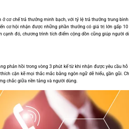
ở cơ chế trả thưởng minh bạch, với tỷ lệ trả thưởng trung bình
n cơ hội nhận được những phần thưởng có giá trị lớn gấp 10
Bên cạnh đó, chương trình tích điểm cộng dồn cũng giúp người 
g phản hồi trong vòng 3 phút kể từ khi nhận được yêu cầu hỗ 
ải thích cặn kẽ mọi thắc mắc bằng ngôn ngữ dễ hiểu, gần gũi. C
ững chắc giữa nền tảng và người dùng.