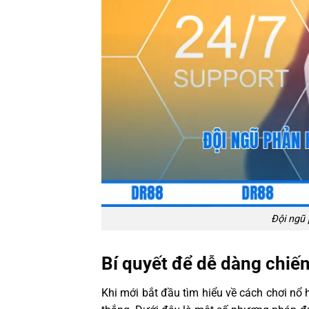
Đội ngũ 
Bí quyết để dễ dàng chiến
Khi mới bắt đầu tìm hiểu về cách chơi nổ h