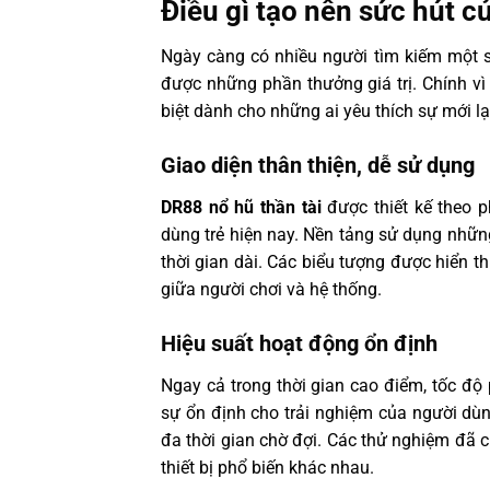
Điều gì tạo nên sức hút c
Ngày càng có nhiều người tìm kiếm một sâ
được những phần thưởng giá trị. Chính vì 
biệt dành cho những ai yêu thích sự mới l
Giao diện thân thiện, dễ sử dụng
DR88 nổ hũ thần tài
được thiết kế theo p
dùng trẻ hiện nay. Nền tảng sử dụng nhữn
thời gian dài. Các biểu tượng được hiển th
giữa người chơi và hệ thống.
Hiệu suất hoạt động ổn định
Ngay cả trong thời gian cao điểm, tốc độ
sự ổn định cho trải nghiệm của người dùn
đa thời gian chờ đợi. Các thử nghiệm đã 
thiết bị phổ biến khác nhau.