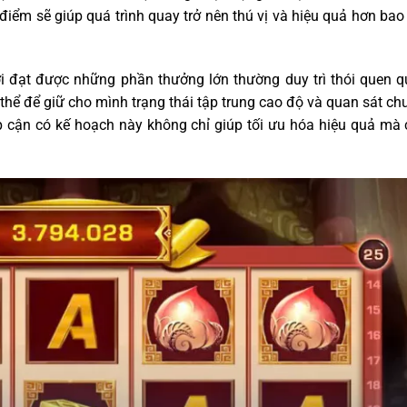
 điểm sẽ giúp quá trình quay trở nên thú vị và hiệu quả hơn bao
i đạt được những phần thưởng lớn thường duy trì thói quen 
 thể để giữ cho mình trạng thái tập trung cao độ và quan sát ch
p cận có kế hoạch này không chỉ giúp tối ưu hóa hiệu quả mà