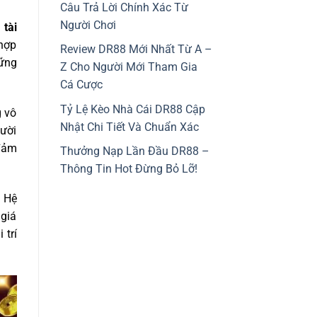
Câu Trả Lời Chính Xác Từ
Người Chơi
 tài
 hợp
Review DR88 Mới Nhất Từ A –
hững
Z Cho Người Mới Tham Gia
Cá Cược
Tỷ Lệ Kèo Nhà Cái DR88 Cập
g vô
Nhật Chi Tiết Và Chuẩn Xác
gười
 đảm
Thưởng Nạp Lần Đầu DR88 –
Thông Tin Hot Đừng Bỏ Lỡ!
. Hệ
 giá
 trí