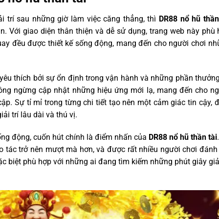
i trí sau những giờ làm việc căng thẳng, thì
DR88 nổ hũ thần
ãn. Với giao diện thân thiện và dễ sử dụng, trang web này phù
quay đều được thiết kế sống động, mang đến cho người chơi n
yêu thích bởi sự ổn định trong vận hành và những phần thưởn
không ngừng cập nhật những hiệu ứng mới lạ, mang đến cho n
ập. Sự tỉ mỉ trong từng chi tiết tạo nên một cảm giác tin cậy,
i trí lâu dài và thú vị.
ống động, cuốn hút chính là điểm nhấn của
DR88 nổ hũ thần tài
 tác trở nên mượt mà hơn, và được rất nhiều người chơi đánh
ặc biệt phù hợp với những ai đang tìm kiếm những phút giây giải