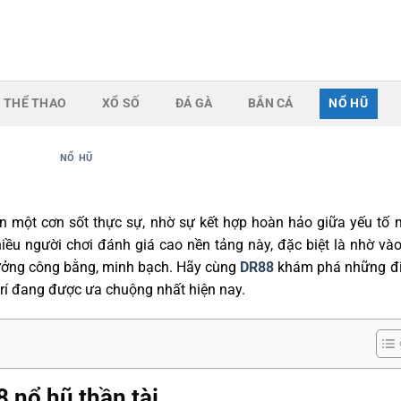
THỂ THAO
XỔ SỐ
ĐÁ GÀ
BẮN CÁ
NỔ HŨ
NỔ HŨ
 một cơn sốt thực sự, nhờ sự kết hợp hoàn hảo giữa yếu tố
ều người chơi đánh giá cao nền tảng này, đặc biệt là nhờ và
ưởng công bằng, minh bạch. Hãy cùng
DR88
khám phá những đ
 trí đang được ưa chuộng nhất hiện nay.
 nổ hũ thần tài