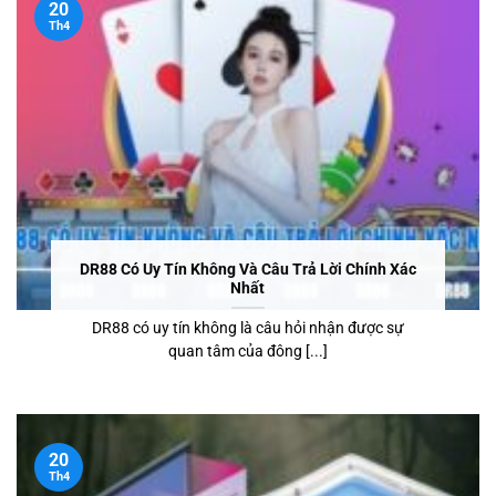
20
Th4
DR88 Có Uy Tín Không Và Câu Trả Lời Chính Xác
Nhất
DR88 có uy tín không là câu hỏi nhận được sự
quan tâm của đông [...]
20
Th4