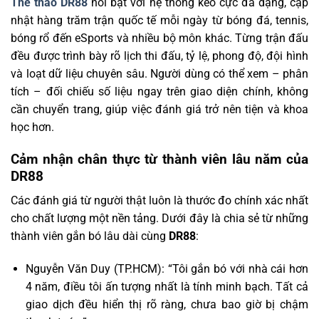
Thể thao DR88
nổi bật với hệ thống kèo cực đa dạng, cập
nhật hàng trăm trận quốc tế mỗi ngày từ bóng đá, tennis,
bóng rổ đến eSports và nhiều bộ môn khác. Từng trận đấu
đều được trình bày rõ lịch thi đấu, tỷ lệ, phong độ, đội hình
và loạt dữ liệu chuyên sâu. Người dùng có thể xem – phân
tích – đối chiếu số liệu ngay trên giao diện chính, không
cần chuyển trang, giúp việc đánh giá trở nên tiện và khoa
học hơn.
Cảm nhận chân thực từ thành viên lâu năm của
DR88
Các đánh giá từ người thật luôn là thước đo chính xác nhất
cho chất lượng một nền tảng. Dưới đây là chia sẻ từ những
thành viên gắn bó lâu dài cùng
DR88
:
Nguyễn Văn Duy (TP.HCM): “Tôi gắn bó với nhà cái hơn
4 năm, điều tôi ấn tượng nhất là tính minh bạch. Tất cả
giao dịch đều hiển thị rõ ràng, chưa bao giờ bị chậm