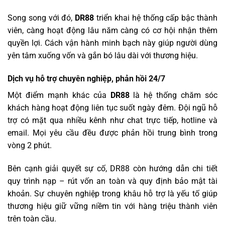
Song song với đó,
DR88
triển khai hệ thống cấp bậc thành
viên, càng hoạt động lâu năm càng có cơ hội nhận thêm
quyền lợi. Cách vận hành minh bạch này giúp người dùng
yên tâm xuống vốn và gắn bó lâu dài với thương hiệu.
Dịch vụ hỗ trợ chuyên nghiệp, phản hồi 24/7
Một điểm mạnh khác của
DR88
là hệ thống chăm sóc
khách hàng hoạt động liên tục suốt ngày đêm. Đội ngũ hỗ
trợ có mặt qua nhiều kênh như chat trực tiếp, hotline và
email. Mọi yêu cầu đều được phản hồi trung bình trong
vòng 2 phút.
Bên cạnh giải quyết sự cố,
DR88
còn hướng dẫn chi tiết
quy trình nạp – rút vốn an toàn và quy định bảo mật tài
khoản. Sự chuyên nghiệp trong khâu hỗ trợ là yếu tố giúp
thương hiệu giữ vững niềm tin với hàng triệu thành viên
trên toàn cầu.