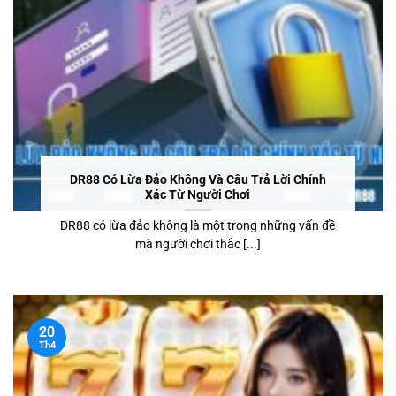
DR88 Có Lừa Đảo Không Và Câu Trả Lời Chính
Xác Từ Người Chơi
DR88 có lừa đảo không là một trong những vấn đề
mà người chơi thắc [...]
20
Th4