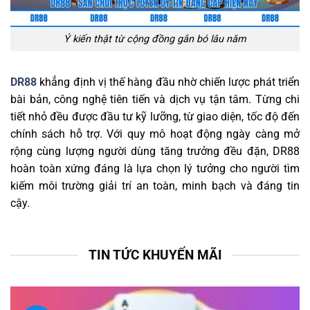
Ý kiến thật từ cộng đồng gắn bó lâu năm
DR88
khẳng định vị thế hàng đầu nhờ chiến lược phát triển
bài bản, công nghệ tiên tiến và dịch vụ tận tâm. Từng chi
tiết nhỏ đều được đầu tư kỹ lưỡng, từ giao diện, tốc độ đến
chính sách hỗ trợ. Với quy mô hoạt động ngày càng mở
rộng cùng lượng người dùng tăng trưởng đều đặn, DR88
hoàn toàn xứng đáng là lựa chọn lý tưởng cho người tìm
kiếm môi trường giải trí an toàn, minh bạch và đáng tin
cậy.
TIN TỨC KHUYẾN MÃI