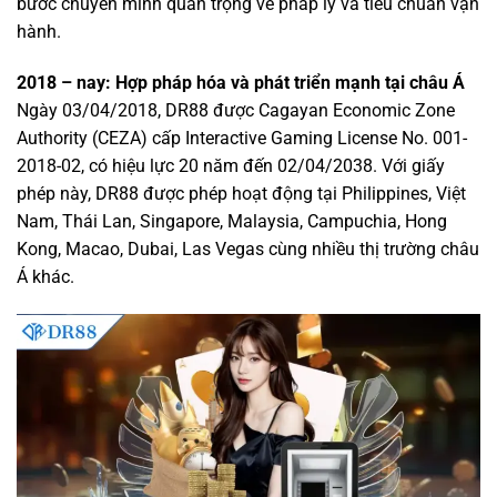
bước chuyển mình quan trọng về pháp lý và tiêu chuẩn vận
hành.
2018 – nay: Hợp pháp hóa và phát triển mạnh tại châu Á
Ngày 03/04/2018, DR88 được Cagayan Economic Zone
Authority (CEZA) cấp Interactive Gaming License No. 001-
2018-02, có hiệu lực 20 năm đến 02/04/2038. Với giấy
phép này, DR88 được phép hoạt động tại Philippines, Việt
Nam, Thái Lan, Singapore, Malaysia, Campuchia, Hong
Kong, Macao, Dubai, Las Vegas cùng nhiều thị trường châu
Á khác.