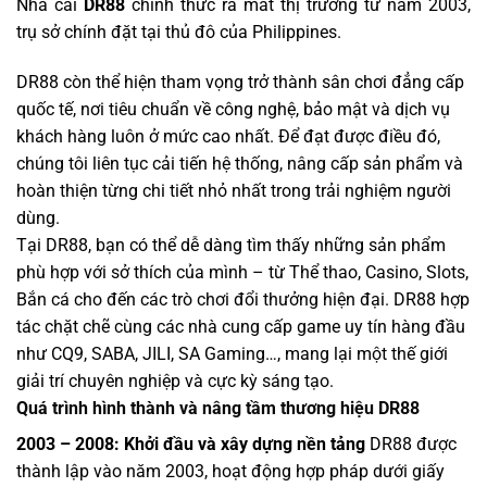
Nhà cái
DR88
chính thức ra mắt thị trường từ năm 2003,
trụ sở chính đặt tại thủ đô của Philippines.
DR88 còn thể hiện tham vọng trở thành sân chơi đẳng cấp
quốc tế, nơi tiêu chuẩn về công nghệ, bảo mật và dịch vụ
khách hàng luôn ở mức cao nhất. Để đạt được điều đó,
chúng tôi liên tục cải tiến hệ thống, nâng cấp sản phẩm và
hoàn thiện từng chi tiết nhỏ nhất trong trải nghiệm người
dùng.
Tại DR88, bạn có thể dễ dàng tìm thấy những sản phẩm
phù hợp với sở thích của mình – từ Thể thao, Casino, Slots,
Bắn cá cho đến các trò chơi đổi thưởng hiện đại. DR88 hợp
tác chặt chẽ cùng các nhà cung cấp game uy tín hàng đầu
như CQ9, SABA, JILI, SA Gaming…, mang lại một thế giới
giải trí chuyên nghiệp và cực kỳ sáng tạo.
Quá trình hình thành và nâng tầm thương hiệu DR88
2003 – 2008: Khởi đầu và xây dựng nền tảng
DR88 được
thành lập vào năm 2003, hoạt động hợp pháp dưới giấy