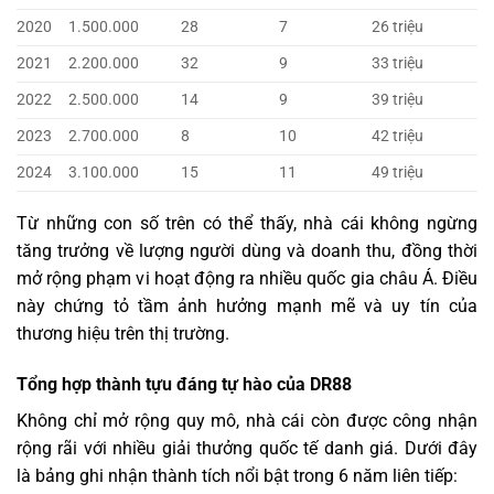
2020
1.500.000
28
7
26 triệu
2021
2.200.000
32
9
33 triệu
2022
2.500.000
14
9
39 triệu
2023
2.700.000
8
10
42 triệu
2024
3.100.000
15
11
49 triệu
Từ những con số trên có thể thấy, nhà cái không ngừng
tăng trưởng về lượng người dùng và doanh thu, đồng thời
mở rộng phạm vi hoạt động ra nhiều quốc gia châu Á. Điều
này chứng tỏ tầm ảnh hưởng mạnh mẽ và uy tín của
thương hiệu trên thị trường.
Tổng hợp thành tựu đáng tự hào của DR88
Không chỉ mở rộng quy mô, nhà cái còn được công nhận
rộng rãi với nhiều giải thưởng quốc tế danh giá. Dưới đây
là bảng ghi nhận thành tích nổi bật trong 6 năm liên tiếp: