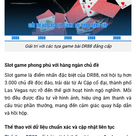
Giải trí với các tựa game bài DR88 đẳng cấp
Slot game phong phú với hàng ngàn chủ đề
Slot game là điểm nhấn đặc biệt của DR88, nơi hội tụ hơn
3.000 chủ đề độc đáo, trải dài từ Ai Cập cổ đại, thành phố
Las Vegas rực rỡ đến thế giới hoạt hình ngộ nghĩnh. Mỗi
trò đều được đầu tư về hình ảnh, hiệu ứng âm thanh và
cấu trúc phần thưởng, mang đến cảm giác quay hấp dẫn
và hồi hộp.
Thể thao với dữ liệu chuẩn xác và cập nhật liên tục