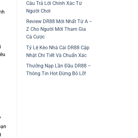
Câu Trả Lời Chính Xác Từ
Người Chơi
ịnh
Review DR88 Mới Nhất Từ A –
Z Cho Người Mới Tham Gia
Cá Cược
i
Tỷ Lệ Kèo Nhà Cái DR88 Cập
yêu
Nhật Chi Tiết Và Chuẩn Xác
Thưởng Nạp Lần Đầu DR88 –
Thông Tin Hot Đừng Bỏ Lỡ!
7
bạn
g