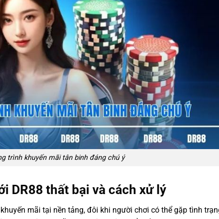
 trình khuyến mãi tân binh đáng chú ý
i DR88 thất bại và cách xử lý
khuyến mãi tại nền tảng, đôi khi người chơi có thể gặp tình trạn