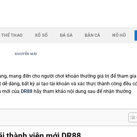
THỂ THAO
XỔ SỐ
ĐÁ GÀ
BẮN CÁ
NỔ HŨ
KHUYẾN MÃI
ạng, mang đến cho người chơi khoản thưởng giá trị để tham gia
 dễ dàng, bất kỳ ai tạo tài khoản và xác thực thành công đều c
ên mới của
DR88
hãy tham khảo nội dung sau để nhận thưởng
ãi thành viên mới DR88