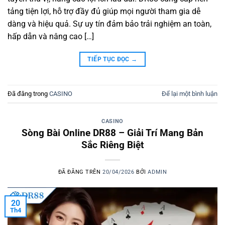
tảng tiện lợi, hỗ trợ đầy đủ giúp mọi người tham gia dễ
dàng và hiệu quả. Sự uy tín đảm bảo trải nghiệm an toàn,
hấp dẫn và nâng cao […]
TIẾP TỤC ĐỌC
→
Đã đăng trong
CASINO
Để lại một bình luận
CASINO
Sòng Bài Online DR88 – Giải Trí Mang Bản
Sắc Riêng Biệt
ĐÃ ĐĂNG TRÊN
20/04/2026
BỞI
ADMIN
20
Th4