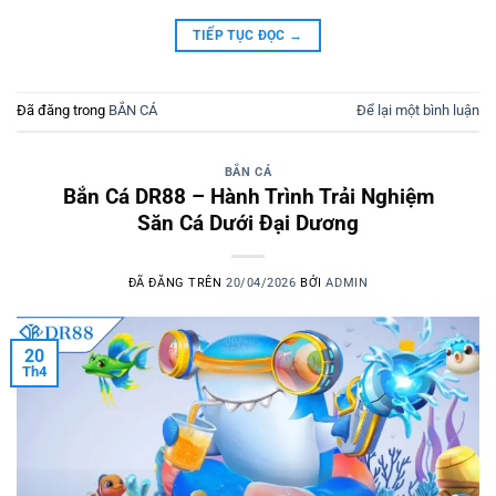
TIẾP TỤC ĐỌC
→
Đã đăng trong
BẮN CÁ
Để lại một bình luận
BẮN CÁ
Bắn Cá DR88 – Hành Trình Trải Nghiệm
Săn Cá Dưới Đại Dương
ĐÃ ĐĂNG TRÊN
20/04/2026
BỞI
ADMIN
20
Th4