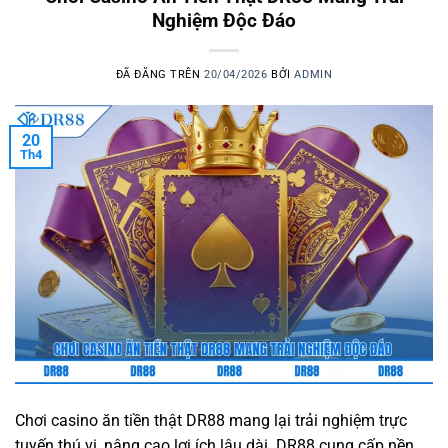
Nghiệm Độc Đáo
ĐÃ ĐĂNG TRÊN
20/04/2026
BỞI
ADMIN
20
Th4
Chơi casino ăn tiền thật DR88 mang lại trải nghiệm trực
tuyến thú vị, nâng cao lợi ích lâu dài. DR88 cung cấp nền