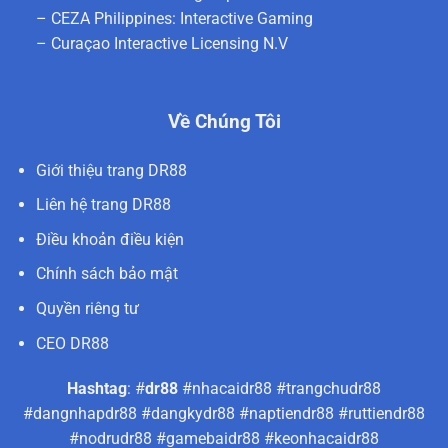
– CEZA Philippines: Interactive Gaming
– Curaçao Interactive Licensing N.V
Về Chúng Tôi
Giới thiệu trang DR88
Liên hệ trang DR88
Điều khoản điều kiện
Chính sách bảo mật
Quyền riêng tư
CEO DR88
Hashtag
: #
dr88
#nhacaidr88 #trangchudr88
#dangnhapdr88 #dangkydr88 #naptiendr88 #ruttiendr88
#nodrudr88 #gamebaidr88 #keonhacaidr88