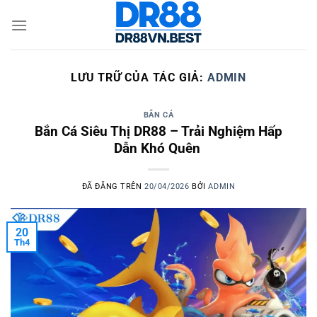
Chuyển
đến
nội
dung
LƯU TRỮ CỦA TÁC GIẢ:
ADMIN
BẮN CÁ
Bắn Cá Siêu Thị DR88 – Trải Nghiệm Hấp
Dẫn Khó Quên
ĐÃ ĐĂNG TRÊN
20/04/2026
BỞI
ADMIN
20
Th4