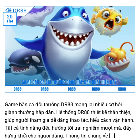
20
Th4
Game bắn cá đổi thưởng DR88 mang lại nhiều cơ hội
giành thưởng hấp dẫn. Hệ thống DR88 thiết kế thân thiện,
giúp người tham gia dễ dàng thao tác, hiểu cách vận hành.
Tất cả tính năng đều hướng tới trải nghiệm mượt mà, đầy
hứng khởi cho người dùng. Thông tin chung về […]